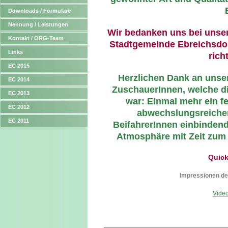
Downloads / Formulare
Nennung / Leistungen
Wir bedanken uns bei uns
Kontakt / ORG-Team
Stadtgemeinde Ebreichsdorf
Links
rich
EC 2015
Herzlichen Dank an unse
EC 2014
ZuschauerInnen, welche d
EC 2013
war: Einmal mehr ein f
EC 2012
abwechslungsreicher
EC 2011
BeifahrerInnen einbinden
Atmosphäre mit Zeit zum
Quick
Impressionen d
Video