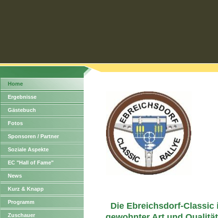
Home
Ergebnisse
Gästebuch
Fotos
Sponsoren / Partner
Soziale Aspekte
EC "Hall of Fame"
News
Kurz & Knapp
Programm
Die Ebreichsdorf-Classic 
Zuschauer
gewohnter Art und Qualit